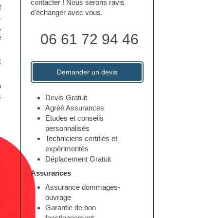
contacter ! Nous serons ravis
t
d'échanger avec vous.
.
,
06 61 72 94 46
é
E
Demander un devis
o
s
Devis Gratuit
Agréé Assurances
Etudes et conseils
personnalisés
Techniciens certifiés et
expérimentés
Déplacement Gratuit
Assurances
Assurance dommages-
ouvrage
Garantie de bon
fonctionnement