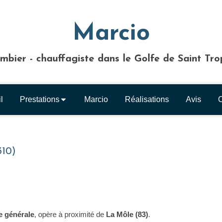
Marcio
mbier - chauffagiste dans le Golfe de Saint Tr
l
Prestations
Marcio
Réalisations
Avis
C
310)
e générale
, opère à proximité de
La Môle (83)
.