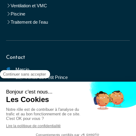
Ventilation et VMC
Piscine
Traitement de l'eau
Contact
Marcio
15, Avenue du Petit Prince
83310
La Môle
Afficher le téléphone
Demander un devis
Création et référencement du site par Simplébo
Ce site a été proposé par la
CAPEB